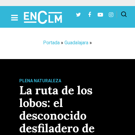
Presiona Intro para buscar o ESC para cerrar
Portada
»
Guadalajara
»
PLENA NATURALEZA
La ruta de los
lobos: el
desconocido
desfiladero de