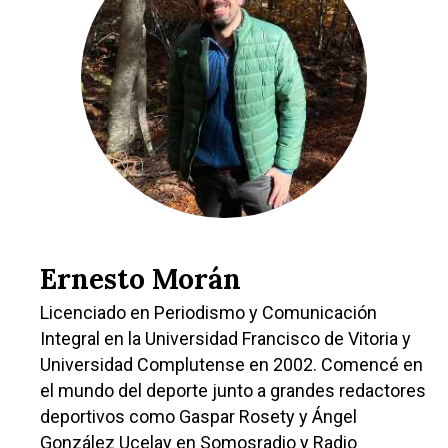
Cultura
Guadalajara
Deportes
Talavera
Sucesos
Medio Ambiente
Planeta Rural
Especiales
Política
Ernesto Morán
Galerías
Licenciado en Periodismo y Comunicación
Integral en la Universidad Francisco de Vitoria y
Universidad Complutense en 2002. Comencé en
el mundo del deporte junto a grandes redactores
deportivos como Gaspar Rosety y Ángel
González Ucelay en Somosradio y Radio