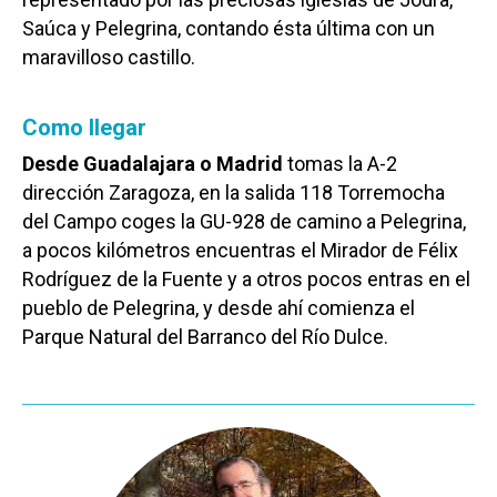
Saúca y Pelegrina, contando ésta última con un
maravilloso castillo.
Como llegar
Desde Guadalajara o Madrid
tomas la A-2
dirección Zaragoza, en la salida 118 Torremocha
del Campo coges la GU-928 de camino a Pelegrina,
a pocos kilómetros encuentras el Mirador de Félix
Rodríguez de la Fuente y a otros pocos entras en el
pueblo de Pelegrina, y desde ahí comienza el
Castilla-La Manch
Parque Natural del Barranco del Río Dulce.
Toledo
Sanidad
Ciudad Real
Economía
Albacete
Educación
Cuenca