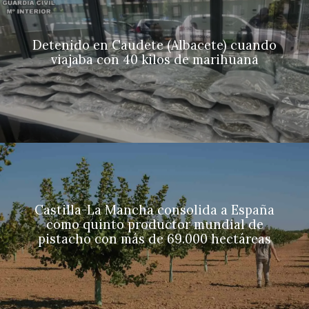
Detenido en Caudete (Albacete) cuando
viajaba con 40 kilos de marihuana
Castilla-La Mancha consolida a España
como quinto productor mundial de
pistacho con más de 69.000 hectáreas