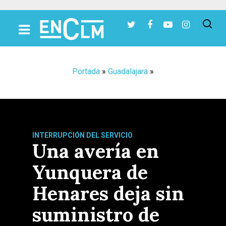
Presiona Intro para buscar o ESC para cerrar
Portada
»
Guadalajara
»
INTERRUPCIÓN DEL SERVICIO
Una avería en
Yunquera de
Henares deja sin
suministro de