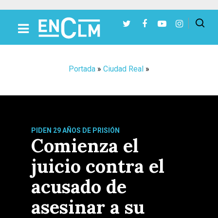
Presiona Intro para buscar o ESC para cerrar
Portada
»
Ciudad Real
»
PIDEN 29 AÑOS DE PRISIÓN
Comienza el
juicio contra el
acusado de
asesinar a su