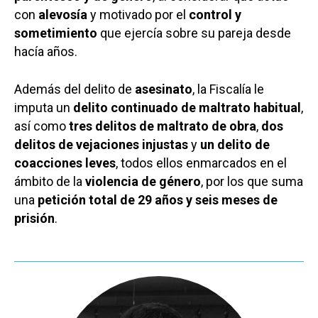
con
alevosía
y motivado por el
control y
sometimiento
que ejercía sobre su pareja desde
hacía años.
Además del delito de
asesinato
, la Fiscalía le
imputa un
delito continuado de maltrato habitual
,
así como
tres delitos de maltrato de obra
,
dos
delitos de vejaciones injustas
y
un delito de
coacciones leves
, todos ellos enmarcados en el
ámbito de la
violencia de género
, por los que suma
Castilla-La Manch
una
petición total de 29 años y seis meses de
prisión
.
Toledo
Sanidad
Ciudad Real
Economía
Albacete
Educación
Cuenca
Cultura
Guadalajara