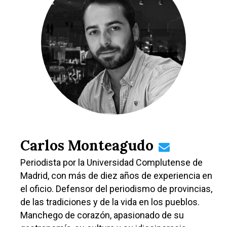
Deportes
Talavera
Sucesos
Medio Ambiente
Planeta Rural
Especiales
Política
Galerías
Carlos Monteagudo
Periodista por la Universidad Complutense de
Madrid, con más de diez años de experiencia en
el oficio. Defensor del periodismo de provincias,
de las tradiciones y de la vida en los pueblos.
Manchego de corazón, apasionado de su