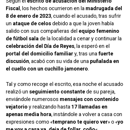
Según el
escrito de acusación del Ministerio
Fiscal
, los hechos ocurrieron en la
madrugada del
8 de enero de 2023
, cuando el acusado, tras sufrir
un
ataque de celos
debido a que la joven había
salido con sus compañeras del
equipo femenino
de fútbol sala
de la localidad a cenar y continuar la
celebración del Día de Reyes
, la esperó en el
portal del domicilio familiar
y, tras una
fuerte
discusión
, acabó con su vida de una
puñalada en
el cuello con un cuchillo jamonero
.
Tal y como recoge el escrito, esa noche el acusado
realizó un
seguimiento constante
de su pareja,
enviándole numerosos
mensajes con contenido
vejatorio
y realizando hasta
17 llamadas en
apenas media hora
, instándole a volver a casa con
expresiones como «
temprano te quiero ver
» o «
yo
me voy a casa ya, deja de follar, coño
«.