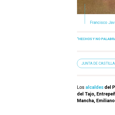
Francisco Javi
"HECHOS Y NO PALABR
JUNTA DE CASTILL
Los
alcaldes
del P
del Tajo, Entrepe
Mancha, Emiliano
Reproductor
00:00