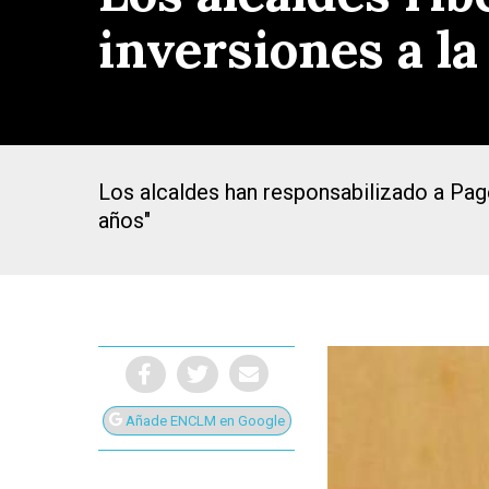
inversiones a la
Los alcaldes han responsabilizado a Pa
años"
Presiona Intro para buscar o ESC para cerrar
Añade ENCLM en Google