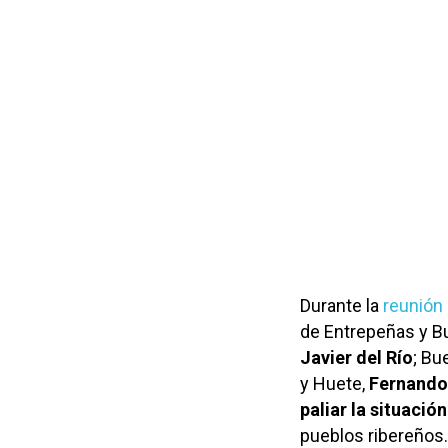
Durante la
reunión 
de Entrepeñas y Bu
Javier del Río
; Bu
y Huete,
Fernando
paliar la situació
pueblos ribereños.