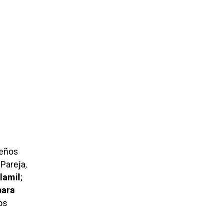
reños
Pareja,
lamil
;
para
os