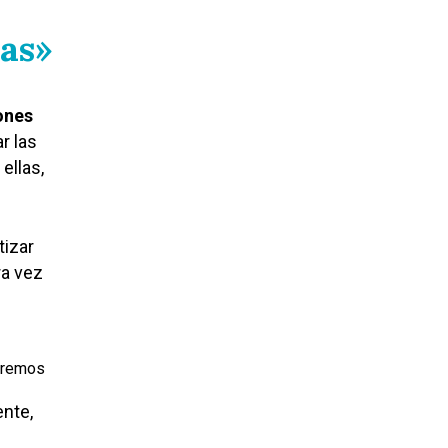
as»
iones
r las
ellas,
tizar
ra vez
eremos
nte,