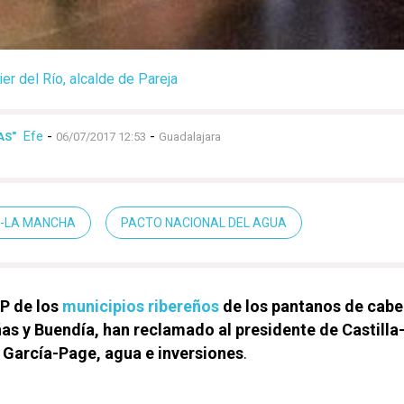
er del Río, alcalde de Pareja
Efe
-
-
AS"
06/07/2017 12:53
Guadalajara
A-LA MANCHA
PACTO NACIONAL DEL AGUA
P de los
municipios ribereños
de los pantanos de cab
ñas y Buendía, han reclamado al presidente de Castilla
 García-Page, agua e inversiones
.
U
00:00
l