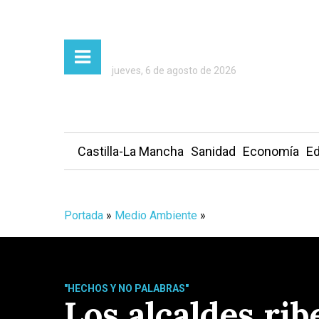
jueves, 6 de agosto de 2026
Castilla-La Mancha
Sanidad
Economía
Ed
Portada
»
Medio Ambiente
»
"HECHOS Y NO PALABRAS"
Los alcaldes ri