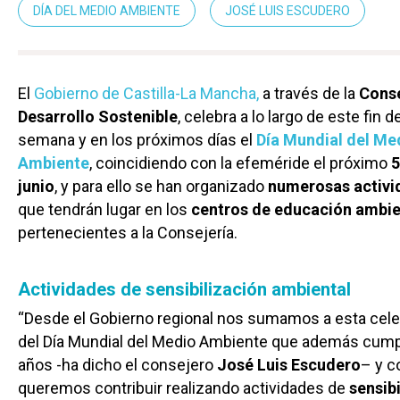
DÍA DEL MEDIO AMBIENTE
JOSÉ LUIS ESCUDERO
El
Gobierno de Castilla-La Mancha,
a través de la
Conse
Desarrollo Sostenible
, celebra a lo largo de este fin d
semana y en los próximos días el
Día Mundial del Me
Ambiente
, coincidiendo con la efeméride el próximo
5
junio
, y para ello se han organizado
numerosas activi
que tendrán lugar en los
centros de educación ambie
pertenecientes a la Consejería.
Actividades de sensibilización ambiental
“Desde el Gobierno regional nos sumamos a esta cel
del Día Mundial del Medio Ambiente que además cump
años -ha dicho el consejero
José Luis Escudero
– y c
queremos contribuir realizando actividades de
sensib