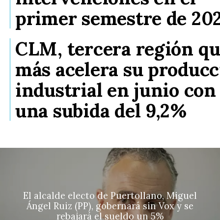
primer semestre de 20
CLM, tercera región q
más acelera su producc
industrial en junio con
una subida del 9,2%
El alcalde electo de Puertollano, Miguel
Ángel Ruiz (PP), gobernará sin Vox y se
rebajará el sueldo un 5%