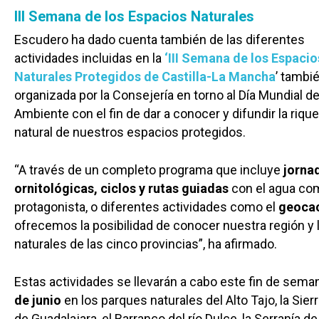
III Semana de los Espacios Naturales
Escudero ha dado cuenta también de las diferentes
actividades incluidas en la
‘III Semana de los Espacio
Naturales Protegidos de Castilla-La Mancha
’ tambi
organizada por la Consejería en torno al Día Mundial d
Ambiente con el fin de dar a conocer y difundir la riqu
natural de nuestros espacios protegidos.
“A través de un completo programa que incluye
jorna
ornitológicas, ciclos y rutas guiadas
con el agua co
protagonista, o diferentes actividades como el
geocac
ofrecemos la posibilidad de conocer nuestra región y 
naturales de las cinco provincias”, ha afirmado.
Estas actividades se llevarán a cabo este fin de sem
de junio
en los parques naturales del Alto Tajo, la Sier
de Guadalajara, el Barranco del río Dulce, la Serranía d