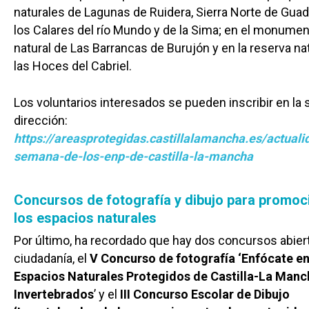
naturales de Lagunas de Ruidera, Sierra Norte de Guad
Castilla-La Manch
los Calares del río Mundo y de la Sima; en el monume
Toledo
Sanidad
natural de Las Barrancas de Burujón y en la reserva na
las Hoces del Cabriel.
Ciudad Real
Economía
Albacete
Educación
Los voluntarios interesados se pueden inscribir en la 
Cuenca
dirección:
Cultura
https://areasprotegidas.castillalamancha.es/actualid
Guadalajara
Deportes
semana-de-los-enp-de-castilla-la-mancha
Talavera
Sucesos
Concursos de fotografía y dibujo para promoc
Medio Ambiente
los espacios naturales
Planeta Rural
Por último, ha recordado que hay dos concursos abiert
ciudadanía, el
V Concurso de fotografía ‘Enfócate en
Especiales
Espacios Naturales Protegidos de Castilla-La Manc
Política
Invertebrados
’ y el
III Concurso Escolar de Dibujo