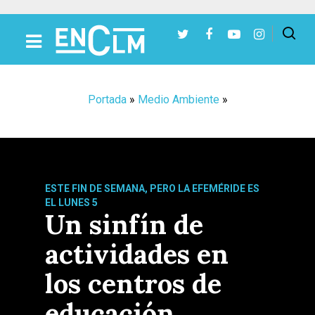
Presiona Intro para buscar o ESC para cerrar
Portada
»
Medio Ambiente
»
ESTE FIN DE SEMANA, PERO LA EFEMÉRIDE ES
EL LUNES 5
Un sinfín de
actividades en
los centros de
educación