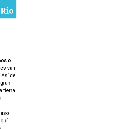
 Río
nos o
les van
.
Así de
 gran
 tierra
n.
caso
quí.
n