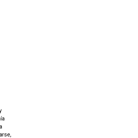
y
ía
a
arse,