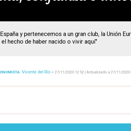
España y pertenecemos a un gran club, la Unión E
 el hecho de haber nacido o vivir aquí"
Vicente del Río
-
CONOMISTA
27/11/2020 12:52
| Actualizado a 27/11/2020