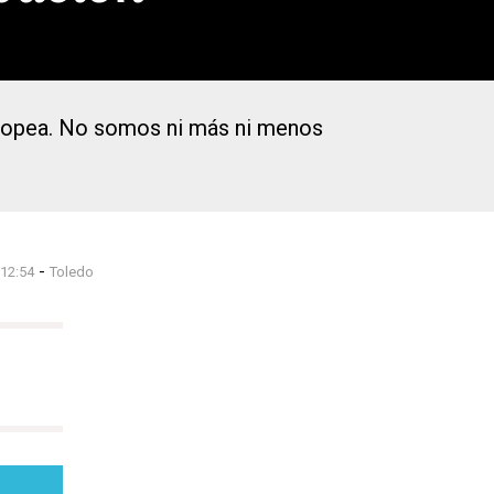
uropea. No somos ni más ni menos
-
 12:54
Toledo