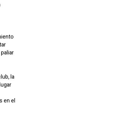
n
miento
tar
paliar
ub, la
lugar
 en el