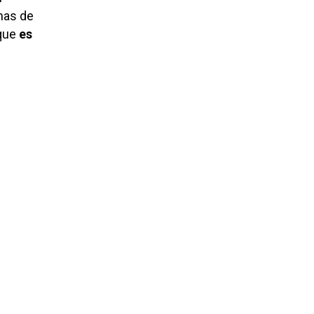
nas de
 que
es