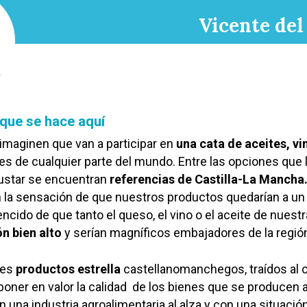
Vicente del
 que se hace aquí
imaginen que van a participar en
una cata de aceites, vi
s de cualquier parte del mundo. Entre las opciones que 
gustar se encuentran
referencias de Castilla-La Mancha
n la sensación de que nuestros productos quedarían a un
cido de que tanto el queso, el vino o el aceite de nuestra
ón bien alto
y serían magníficos embajadores de la regió
res
productos estrella
castellanomanchegos, traídos al 
 poner en valor la calidad de los bienes que se producen a
una industria agroalimentaria al alza y con una situació