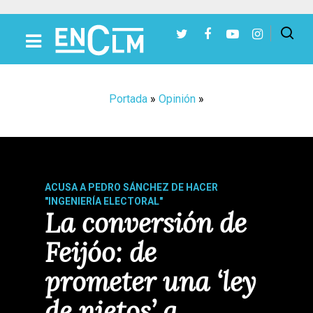
Presiona Intro para buscar o ESC para cerrar
Portada
»
Opinión
»
ACUSA A PEDRO SÁNCHEZ DE HACER
"INGENIERÍA ELECTORAL"
La conversión de
Feijóo: de
prometer una ‘ley
de nietos’ a