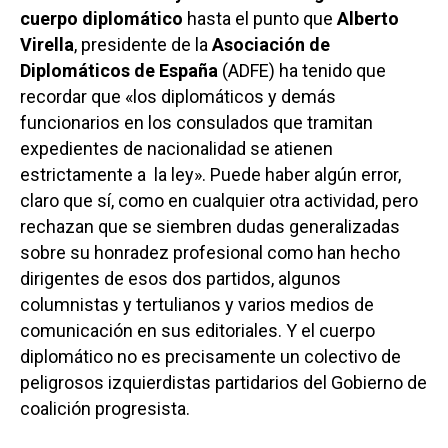
cuerpo diplomático
hasta el punto que
Alberto
Virella
, presidente de la
Asociación de
Diplomáticos de España
(ADFE) ha tenido que
recordar que «los diplomáticos y demás
funcionarios en los consulados que tramitan
expedientes de nacionalidad se atienen
estrictamente a la ley». Puede haber algún error,
claro que sí, como en cualquier otra actividad, pero
rechazan que se siembren dudas generalizadas
sobre su honradez profesional como han hecho
Castilla-La Manch
dirigentes de esos dos partidos, algunos
Toledo
columnistas y tertulianos y varios medios de
Sanidad
comunicación en sus editoriales. Y el cuerpo
Ciudad Real
Economía
diplomático no es precisamente un colectivo de
Albacete
peligrosos izquierdistas partidarios del Gobierno de
Educación
Cuenca
coalición progresista.
Cultura
Guadalajara