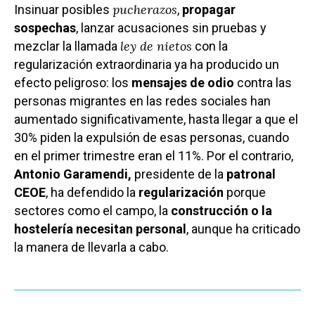
pucherazos
Insinuar posibles
,
propagar
Deportes
Talavera
sospechas
, lanzar acusaciones sin pruebas y
Sucesos
ley de nietos
mezclar la llamada
con la
regularización extraordinaria ya ha producido un
Medio Ambiente
efecto peligroso: los
mensajes de odio
contra las
Planeta Rural
personas migrantes en las redes sociales han
aumentado significativamente, hasta llegar a que el
Especiales
30% piden la expulsión de esas personas, cuando
Política
en el primer trimestre eran el 11%. Por el contrario,
Antonio Garamendi,
presidente de la
patronal
Galerías
CEOE
, ha defendido la
regularización
porque
sectores como el campo, la
construcción o la
hostelería necesitan personal
, aunque ha criticado
la manera de llevarla a cabo.