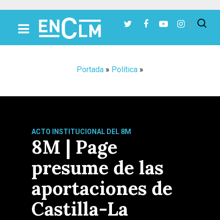
Presiona Intro para buscar o ESC para cerrar
Portada
»
Política
»
ACTO INSTITUCIONAL DEL 8M
8M | Page
presume de las
aportaciones de
Castilla-La