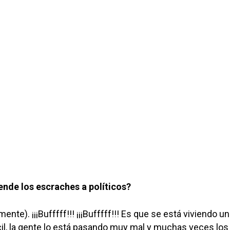
nde los escraches a políticos?
ente). ¡¡¡Bufffff!!! ¡¡¡Bufffff!!! Es que se está viviendo u
cil, la gente lo está pasando muy mal y muchas veces los