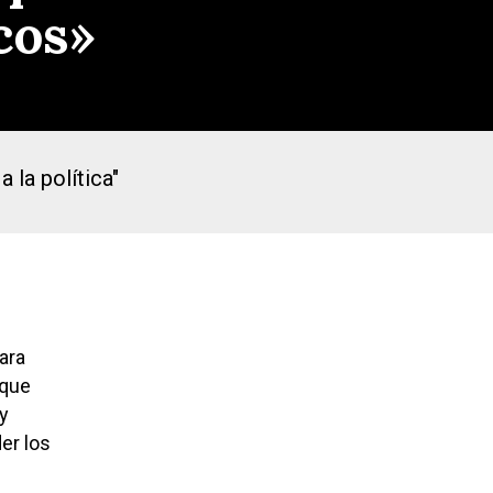
icos»
 la política"
ara
 que
y
er los