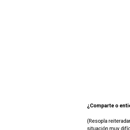
¿Comparte o entie
(Resopla reiteradam
situación muy difí