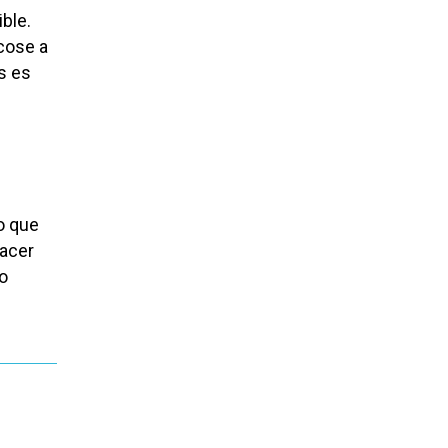
ble.
acose a
as es
o que
acer
o