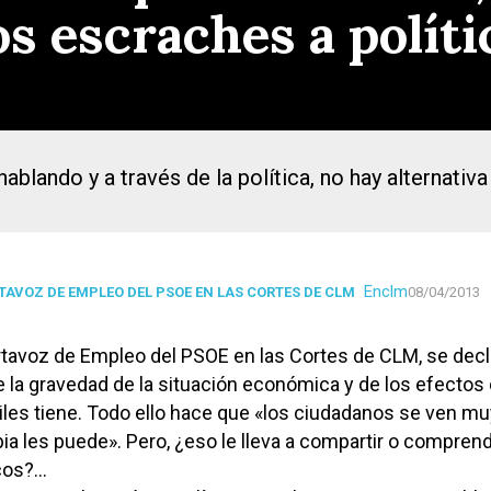
los escraches a polít
blando y a través de la política, no hay alternativa a
Enclm
AVOZ DE EMPLEO DEL PSOE EN LAS CORTES DE CLM
08/04/2013
rtavoz de Empleo del PSOE en las Cortes de CLM, se decl
la gravedad de la situación económica y de los efectos
les tiene. Todo ello hace que «los ciudadanos se ven mu
bia les puede». Pero, ¿eso le lleva a compartir o comprend
icos?…