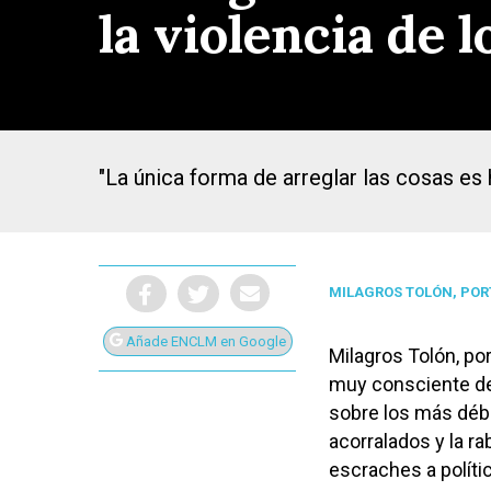
la violencia de 
"La única forma de arreglar las cosas es ha
MILAGROS TOLÓN, PORT
Añade ENCLM en Google
Milagros Tolón, po
muy consciente de 
Presiona Intro para buscar o ESC para cerrar
sobre los más débi
acorralados y la ra
escraches a polít