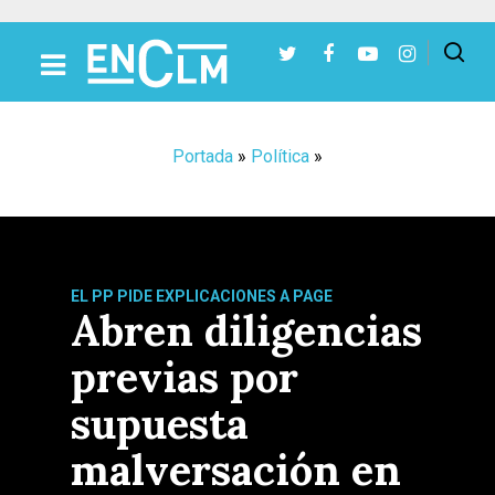
Presiona Intro para buscar o ESC para cerrar
Portada
»
Política
»
EL PP PIDE EXPLICACIONES A PAGE
Abren diligencias
previas por
supuesta
malversación en