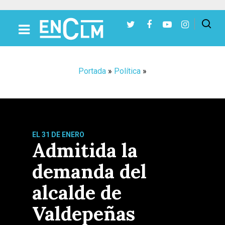
Presiona Intro para buscar o ESC para cerrar
Portada
»
Política
»
EL 31 DE ENERO
Admitida la
demanda del
alcalde de
Valdepeñas