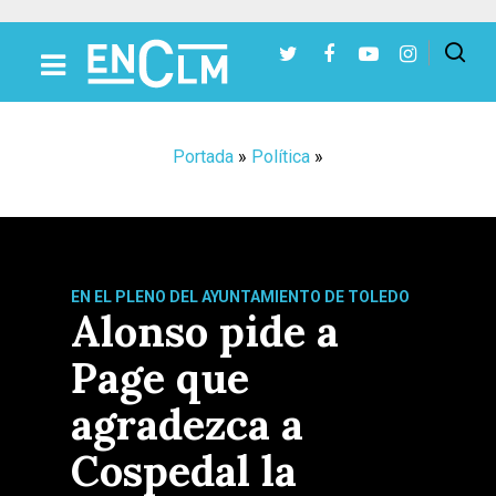
Presiona Intro para buscar o ESC para cerrar
Portada
»
Política
»
EN EL PLENO DEL AYUNTAMIENTO DE TOLEDO
Alonso pide a
Page que
agradezca a
Cospedal la