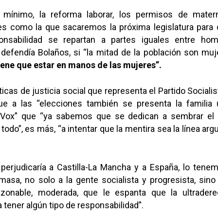
o mínimo, la reforma laborar, los permisos de mater
yes como la que sacaremos la próxima legislatura para 
nsabilidad se repartan a partes iguales entre ho
defendía Bolaños, si “la mitad de la población son muj
iene que estar en manos de las mujeres”.
ticas de justicia social que representa el Partido Socialist
e a las “elecciones también se presenta la familia ul
y Vox” que “ya sabemos que se dedican a sembrar el o
todo”, es más, “a intentar que la mentira sea la línea ar
 perjudicaría a Castilla-La Mancha y a España, lo tene
asa, no solo a la gente socialista y progresista, sino
azonable, moderada, que le espanta que la ultrader
 tener algún tipo de responsabilidad”.