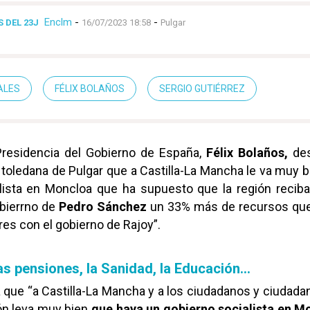
Enclm
-
-
 DEL 23J
16/07/2023 18:58
Pulgar
ALES
FÉLIX BOLAÑOS
SERGIO GUTIÉRREZ
 Presidencia del Gobierno de España,
Félix Bolaños,
des
d toledana de Pulgar que a Castilla-La Mancha le va muy 
lista en Moncloa que ha supuesto que la región reciba
bierrno de
Pedro Sánchez
un 33% más de recursos que
res con el gobierno de Rajoy”.
as pensiones, la Sanidad, la Educación…
 que “a Castilla-La Mancha y a los ciudadanos y ciudada
ión leva muy bien
que haya un gobierno socialista en M