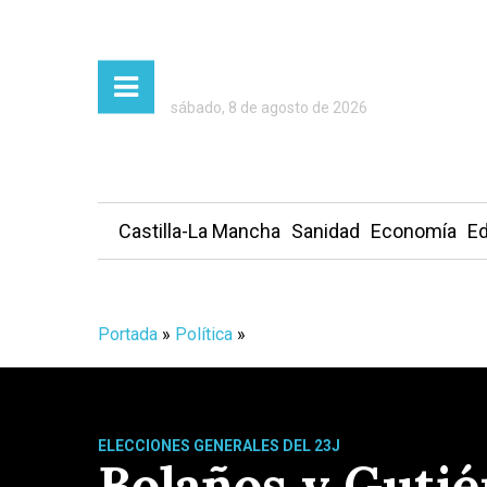
sábado, 8 de agosto de 2026
Castilla-La Mancha
Sanidad
Economía
Ed
Portada
»
Política
»
ELECCIONES GENERALES DEL 23J
Bolaños y Gutié