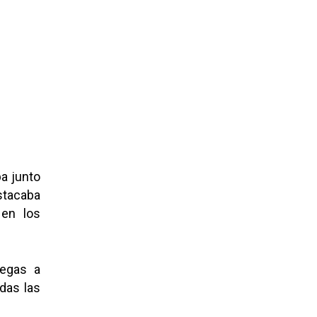
ba junto
tacaba
 en los
hegas a
das las