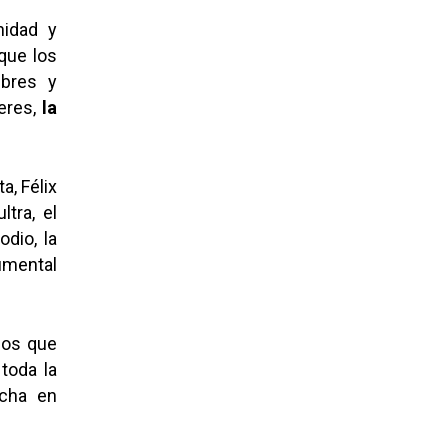
nidad y
que los
mbres y
eres,
la
a, Félix
tra, el
dio, la
gumental
mos que
 toda la
echa en