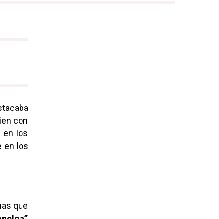
tacaba
bien con
 en los
 en los
nas que
oncloa”