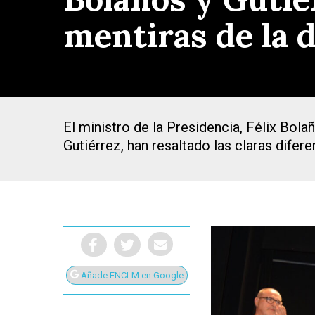
mentiras de la 
El ministro de la Presidencia, Félix Bol
Gutiérrez, han resaltado las claras difer
Presiona Intro para buscar o ESC para cerrar
Añade ENCLM en Google