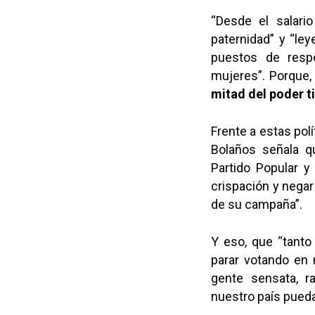
“
Desde el salari
paternidad” y “le
puestos de respo
mujeres”. Porque, 
mitad del poder t
Frente a estas polí
Bolaños señala qu
Partido Popular 
crispación y negar 
de su campaña”.
Y eso, que “tanto
parar votando en m
gente sensata, r
nuestro país pueda