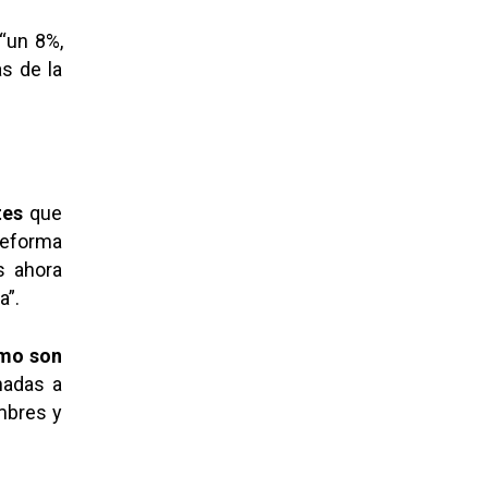
 “un 8%,
s de la
tes
que
 reforma
s ahora
a”.
omo son
nadas a
mbres y