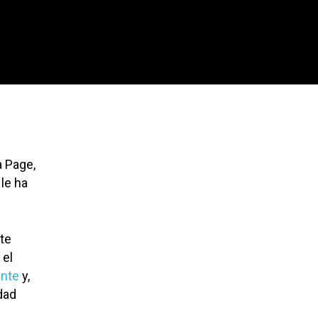
a Page,
 le ha
te
 el
ente
y,
idad