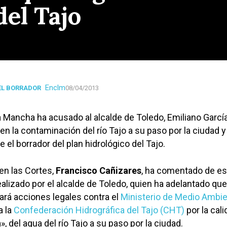
el Tajo
Enclm
 EL BORRADOR
08/04/2013
La Mancha ha acusado al alcalde de Toledo, Emiliano Garcí
en la contaminación del río Tajo a su paso por la ciudad y
 el borrador del plan hidrológico del Tajo.
 en las Cortes,
Francisco Cañizares
, ha comentado de es
alizado por el alcalde de Toledo, quien ha adelantado que
ará acciones legales contra el
Ministerio de Medio Ambi
a la
Confederación Hidrográfica del Tajo (CHT)
por la cal
, del agua del río Tajo a su paso por la ciudad.