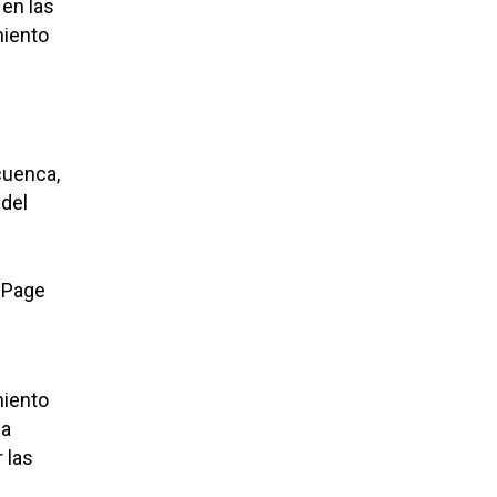
 en las
miento
cuenca,
 del
a-Page
miento
 a
 las