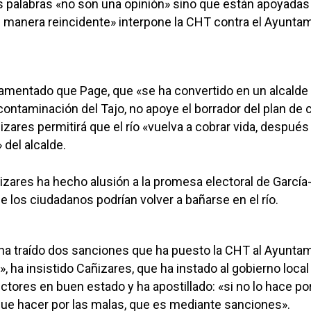
 palabras «no son una opinión» sino que están apoyadas
 manera reincidente» interpone la CHT contra el Ayunta
amentado que Page, que «se ha convertido en un alcalde
 contaminación del Tajo, no apoye el borrador del plan de 
izares permitirá que el río «vuelva a cobrar vida, después
del alcalde.
izares ha hecho alusión a la promesa electoral de Garcí
e los ciudadanos podrían volver a bañarse en el río.
ha traído dos sanciones que ha puesto la CHT al Ayunta
 ha insistido Cañizares, que ha instado al gobierno local
tores en buen estado y ha apostillado: «si no lo hace por
que hacer por las malas, que es mediante sanciones».