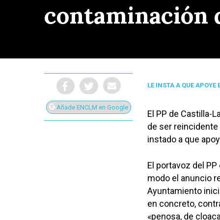
contaminación d
LE INSTA A QUE APOYE
Añade ENCLM en Google
El PP de Castilla-
de ser reincidente 
instado a que apoye
El portavoz del PP
modo el anuncio re
Presiona Intro para buscar o ESC para cerrar
Ayuntamiento inici
en concreto, contr
«penosa, de cloaca»