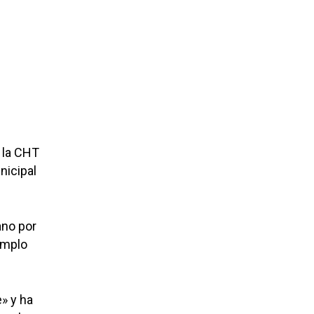
 la CHT
nicipal
ano por
emplo
» y ha