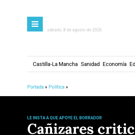
sábado, 8 de agosto de 2026
Castilla-La Mancha
Sanidad
Economía
Ed
Portada
»
Política
»
LE INSTA A QUE APOYE EL BORRADOR
Cañizares critic