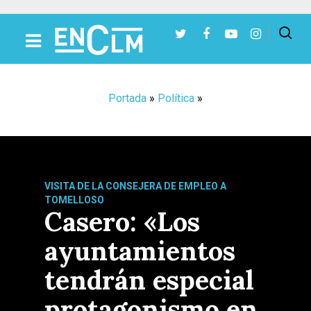
Presiona Intro para buscar o ESC para cerrar
Portada
»
Política
»
VISITA DE LA CONSEJERA DE EMPLEO A
TOMELLOSO
Casero: «Los
ayuntamientos
tendrán especial
protagonismo en