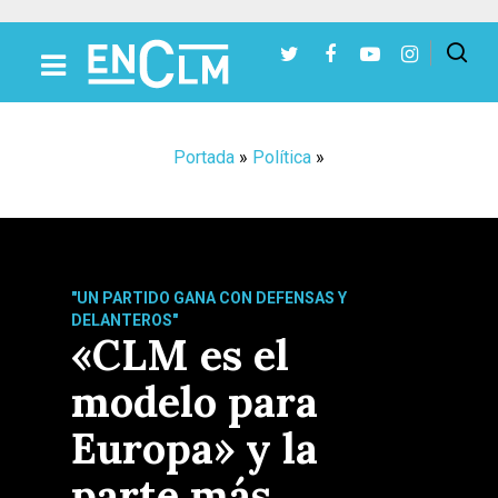
Presiona Intro para buscar o ESC para cerrar
Portada
»
Política
»
"UN PARTIDO GANA CON DEFENSAS Y
DELANTEROS"
«CLM es el
modelo para
Europa» y la
parte más