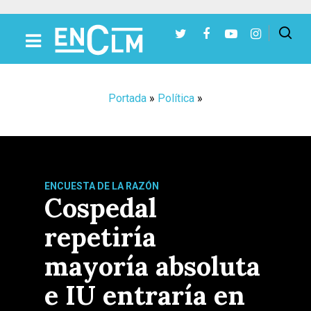
Presiona Intro para buscar o ESC para cerrar
Portada
»
Política
»
ENCUESTA DE LA RAZÓN
Cospedal
repetiría
mayoría absoluta
e IU entraría en