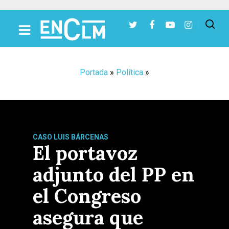
Presiona Intro para buscar o ESC para cerrar
Portada
»
Política
»
CASO LUIS BÁRCENAS
El portavoz
adjunto del PP en
el Congreso
asegura que