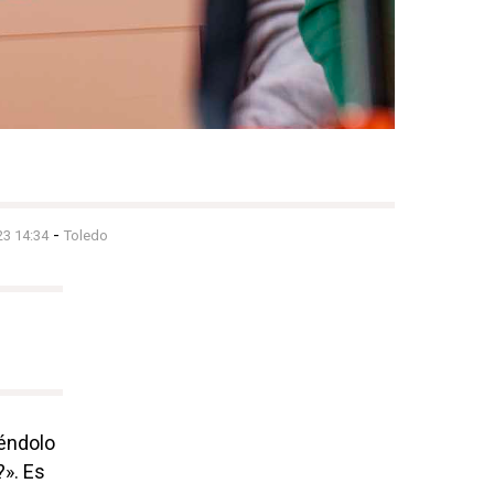
-
23 14:34
Toledo
iéndolo
?». Es