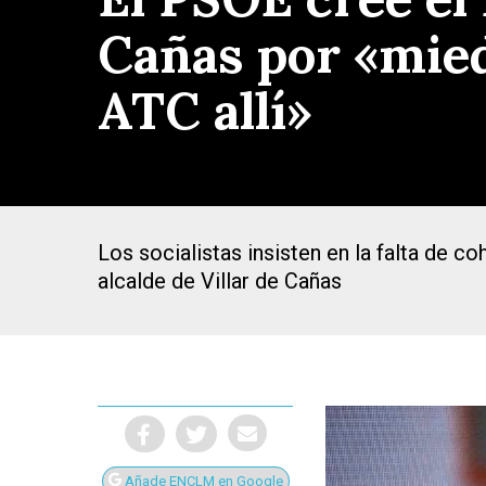
Cañas por «mied
ATC allí»
Los socialistas insisten en la falta de c
alcalde de Villar de Cañas
Presiona Intro para buscar o ESC para cerrar
Añade ENCLM en Google