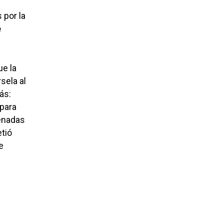
s por la
e
ue la
rsela al
ás:
 para
denadas
tió
e