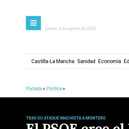
jueves, 6 de agosto de 2026
Castilla-La Mancha
Sanidad
Economía
Ed
Portada
»
Política
»
TRAS SU ATAQUE MACHISTA A MONTERO
El PSOE cree el 