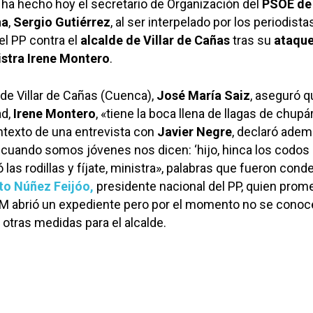
 ha hecho hoy el secretario de Organización del
PSOE de
ha
,
Sergio Gutiérrez
, al ser interpelado por los periodista
el PP contra el
alcalde de
Villar de Cañas
tras su
ataqu
istra Irene Montero
.
’ de Villar de Cañas (Cuenca),
José María Saiz
, aseguró q
ad,
Irene Montero
, «tiene la boca llena de llagas de chupá
ontexto de una entrevista con
Javier Negre
, declaró adem
cuando somos jóvenes nos dicen: ‘hijo, hinca los codos
ó las rodillas y fíjate, ministra», palabras que fueron con
to Núñez Feijóo,
presidente nacional del PP, quien prome
CLM abrió un expediente pero por el momento no se conoc
 otras medidas para el alcalde.