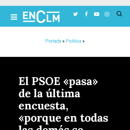
Presiona Intro para buscar o ESC para cerrar
Portada
»
Política
»
El PSOE «pasa»
de la última
encuesta,
«porque en todas
las demás se