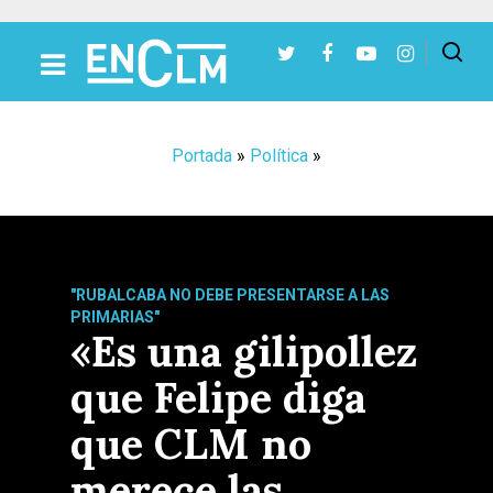
Presiona Intro para buscar o ESC para cerrar
Portada
»
Política
»
"RUBALCABA NO DEBE PRESENTARSE A LAS
PRIMARIAS"
«Es una gilipollez
que Felipe diga
que CLM no
merece las