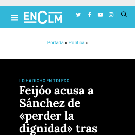
Presiona Intro para buscar o ESC para cerrar
Portada
»
Política
»
LO HA DICHO EN TOLEDO
Feijóo acusa a
Sánchez de
«perder la
dignidad» tras