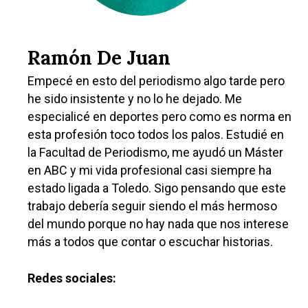
Ramón De Juan
Empecé en esto del periodismo algo tarde pero
he sido insistente y no lo he dejado. Me
especialicé en deportes pero como es norma en
esta profesión toco todos los palos. Estudié en
Castilla-La Manch
la Facultad de Periodismo, me ayudó un Máster
en ABC y mi vida profesional casi siempre ha
Toledo
Sanidad
estado ligada a Toledo. Sigo pensando que este
Ciudad Real
trabajo debería seguir siendo el más hermoso
Economía
del mundo porque no hay nada que nos interese
Albacete
Educación
más a todos que contar o escuchar historias.
Cuenca
Cultura
Guadalajara
Redes sociales:
Deportes
Talavera