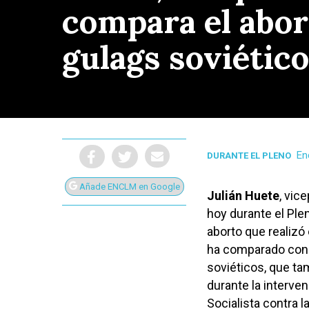
compara el abort
gulags soviétic
En
DURANTE EL PLENO
Añade ENCLM en Google
Julián Huete
, vic
hoy durante el Plen
aborto que realizó
ha comparado con la
Presiona Intro para buscar o ESC para cerrar
soviéticos, que ta
durante la interve
Socialista contra l