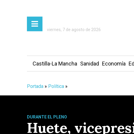
viernes, 7 de agosto de 2026
Castilla-La Mancha
Sanidad
Economía
Ed
Portada
»
Política
»
DURANTE EL PLENO
Huete, vicepres