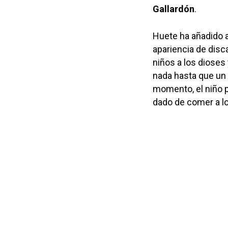
Gallardón
.
Huete ha añadido 
apariencia de disca
niños a los dioses 
nada hasta que un p
momento, el niño p
dado de comer a lo