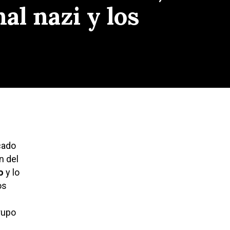
al nazi y los
cado
n del
o
y lo
os
rupo