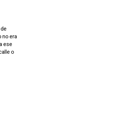
 de
o no era
ta ese
alle o