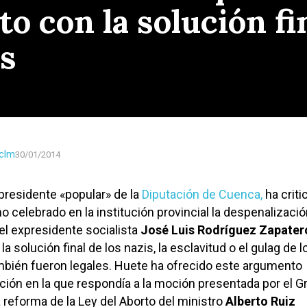
o con la solución fin
os
clm
30/01/2014
epresidente «popular» de la
Diputación de Cuenca,
ha criti
o celebrado en la institución provincial la despenalizació
 el expresidente socialista
José Luis Rodríguez Zapater
 solución final de los nazis, la esclavitud o el gulag de l
mbién fueron legales. Huete ha ofrecido este argumento
nción en la que respondía a la moción presentada por el G
a reforma de la Ley del Aborto del ministro
Alberto Ruiz