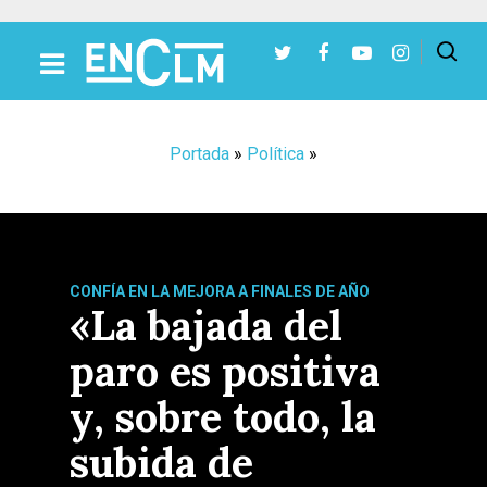
Presiona Intro para buscar o ESC para cerrar
Portada
»
Política
»
CONFÍA EN LA MEJORA A FINALES DE AÑO
«La bajada del
paro es positiva
y, sobre todo, la
subida de