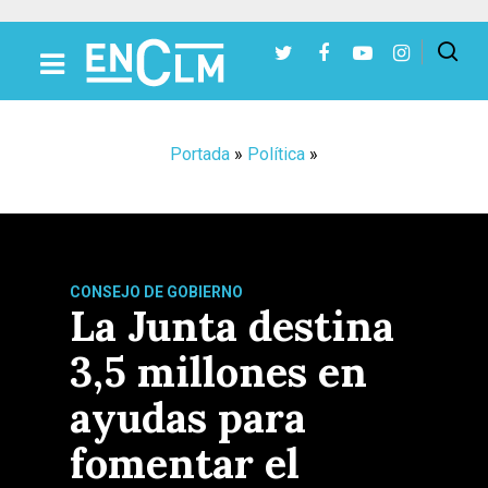
Presiona Intro para buscar o ESC para cerrar
Portada
»
Política
»
CONSEJO DE GOBIERNO
La Junta destina
3,5 millones en
ayudas para
fomentar el