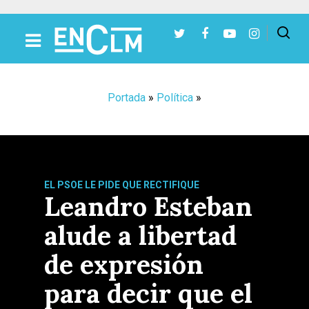
Presiona Intro para buscar o ESC para cerrar
Portada
»
Política
»
EL PSOE LE PIDE QUE RECTIFIQUE
Leandro Esteban
alude a libertad
de expresión
para decir que el