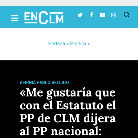
Presiona Intro para buscar o ESC para cerrar
Portada
»
Política
»
AFIRMA PABLO BELLIDO
«Me gustaría que
con el Estatuto el
PP de CLM dijera
al PP nacional: