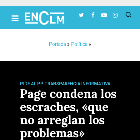
Presiona Intro para buscar o ESC para cerrar
Portada
»
Política
»
PIDE AL PP TRANSPARENCIA INFORMATIVA
Page condena los
escraches, «que
no arreglan los
problemas»