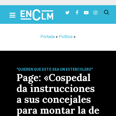
Presiona Intro para buscar o ESC para cerrar
Portada
»
Política
»
"QUIEREN QUE ESTO SEA UN ESTERCOLERO"
Page: «Cospedal
da instrucciones
a sus concejales
para montar la de