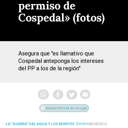
permiso de
Cospedal» (fotos)
Asegura que "es llamativo que
Cospedal anteponga los intereses
del PP a los de la región"
Añade ENCLM en Google
Enclm
LA "GUERRA" DEL AGUA Y LOS MONTES
08/04/2013