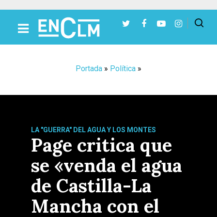
Presiona Intro para buscar o ESC para cerrar
Portada
»
Política
»
LA "GUERRA" DEL AGUA Y LOS MONTES
Page critica que
se «venda el agua
de Castilla-La
Mancha con el