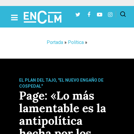
Presiona Intro para buscar o ESC para cerrar
Portada
»
Política
»
EL PLAN DEL TAJO, "EL NUEVO ENGAÑO DE
COSPEDAL"
Page: «Lo más
lamentable es la
antipolítica
hecha por los