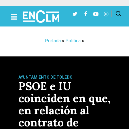
Presiona Intro para buscar o ESC para cerrar
Portada
»
Política
»
AYUNTAMIENTO DE TOLEDO
PSOE e IU
coinciden en que,
en relación al
contrato de