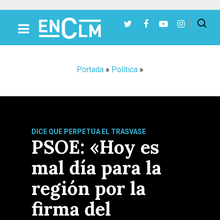
Presiona Intro para buscar o ESC para cerrar
Portada
»
Política
»
DICE QUE PERPETÚA EL TRASVASE
PSOE: «Hoy es
mal día para la
región por la
firma del