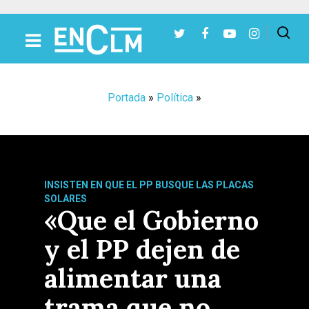
Presiona Intro para buscar o ESC para cerrar
Portada
»
Política
»
INSISTEN EN QUE EL PP BUSQUE LAS PLACAS
SOLARES
«Que el Gobierno
y el PP dejen de
alimentar una
trama que no