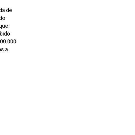
uda de
odo
 que
ibido
400.000
os a