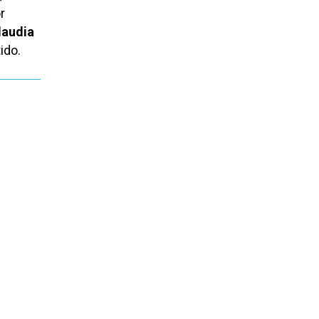
r
laudia
ido.