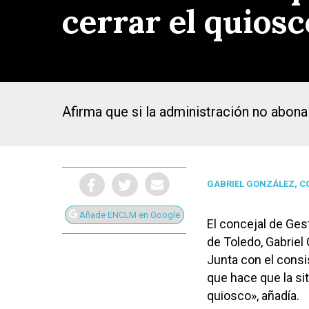
cerrar el quios
Afirma que si la administración no abona
GABRIEL GONZÁLEZ, 
Añade ENCLM en Google
El concejal de Ges
de Toledo, Gabriel
Presiona Intro para buscar o ESC para cerrar
Junta con el consi
que hace que la sit
quiosco», añadía.