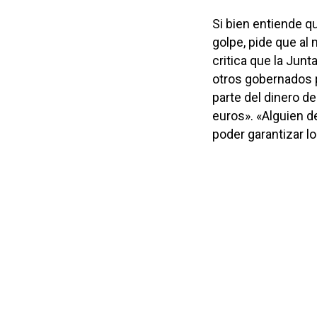
Si bien entiende q
golpe, pide que a
critica que la Junt
otros gobernados p
parte del dinero 
euros». «Alguien d
poder garantizar l