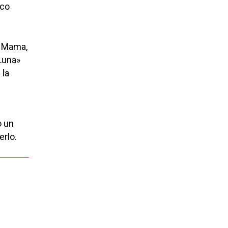
ico
e Mama,
Luna»
 la
o un
erlo.