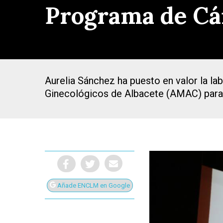
Programa de Cá
Aurelia Sánchez ha puesto en valor la l
Ginecológicos de Albacete (AMAC) para 
Añade ENCLM en Google
Presiona Intro para buscar o ESC para cerrar