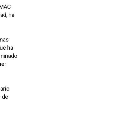
 AMAC
ad, ha
onas
que ha
aminado
mer
ario
s de