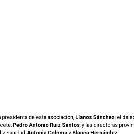
 presidenta de esta asociación,
Llanos Sánchez
; el del
acete,
Pedro Antonio Ruiz Santos
, y las directoras provi
l y Sanidad,
Antonia Coloma
y
Blanca Hernández
,