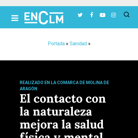
Presiona Intro para buscar o ESC para cerrar
Portada
»
Sanidad
»
REALIZADO EN LA COMARCA DE MOLINA DE
ARAGÓN
El contacto con
la naturaleza
mejora la salud
física y mental,