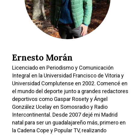
Castilla-La Manch
Toledo
Sanidad
Ciudad Real
Economía
Ernesto Morán
Albacete
Educación
Licenciado en Periodismo y Comunicación
Cuenca
Integral en la Universidad Francisco de Vitoria y
Cultura
Guadalajara
Universidad Complutense en 2002. Comencé en
Deportes
el mundo del deporte junto a grandes redactores
Talavera
deportivos como Gaspar Rosety y Ángel
Sucesos
González Ucelay en Somosradio y Radio
Medio Ambiente
Intercontinental. Desde 2007 dejé mi Madrid
natal para ser un guadalajareño más, primero en
Planeta Rural
la Cadena Cope y Popular TV, realizando