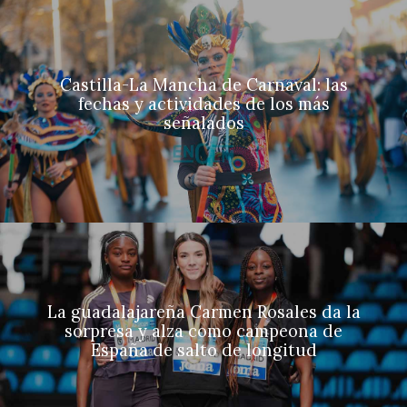
Castilla-La Mancha de Carnaval: las
fechas y actividades de los más
señalados
La guadalajareña Carmen Rosales da la
sorpresa y alza como campeona de
España de salto de longitud