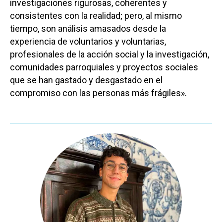
investigaciones rigurosas, coherentes y
consistentes con la realidad; pero, al mismo
tiempo, son análisis amasados desde la
experiencia de voluntarios y voluntarias,
Castilla-La Manch
profesionales de la acción social y la investigación,
Toledo
Sanidad
comunidades parroquiales y proyectos sociales
que se han gastado y desgastado en el
Ciudad Real
Economía
compromiso con las personas más frágiles».
Albacete
Educación
Cuenca
Cultura
Guadalajara
Deportes
Talavera
Sucesos
Medio Ambiente
Planeta Rural