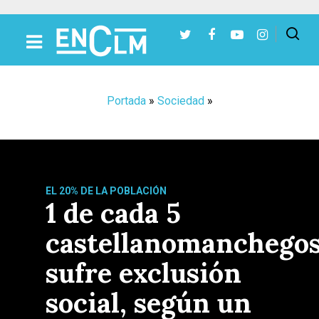
Presiona Intro para buscar o ESC para cerrar
Portada
»
Sociedad
»
EL 20% DE LA POBLACIÓN
1 de cada 5
castellanomanchego
sufre exclusión
social, según un