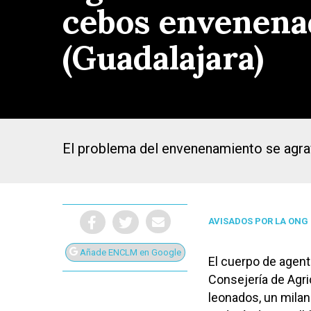
cebos envenenad
(Guadalajara)
El problema del envenenamiento se agrava
AVISADOS POR LA ONG
Añade ENCLM en Google
Presiona Intro para buscar o ESC para cerrar
El cuerpo de agent
Consejería de Agric
leonados, un mila