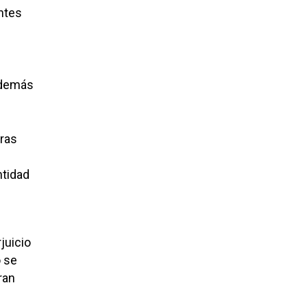
entes
además
tras
ntidad
juicio
o se
ran