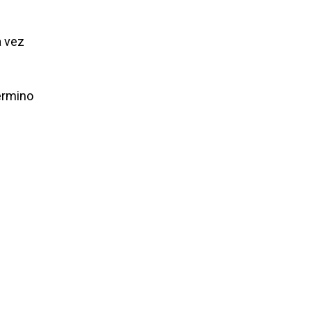
a vez
término