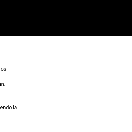
jos
an.
iendo la