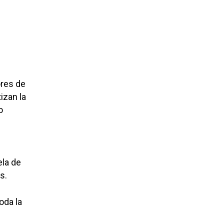
ores de
izan la
o
ela de
s.
oda la