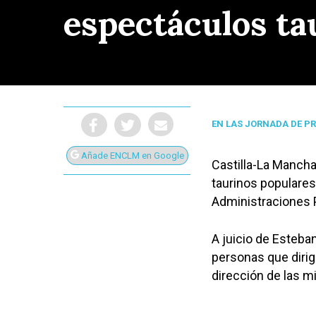
espectáculos ta
EN LAS JORNADA DE P
Añade ENCLM en Google
Castilla-La Mancha
taurinos populares
Administraciones P
A juicio de Esteba
personas que dirig
Presiona Intro para buscar o ESC para cerrar
dirección de las 