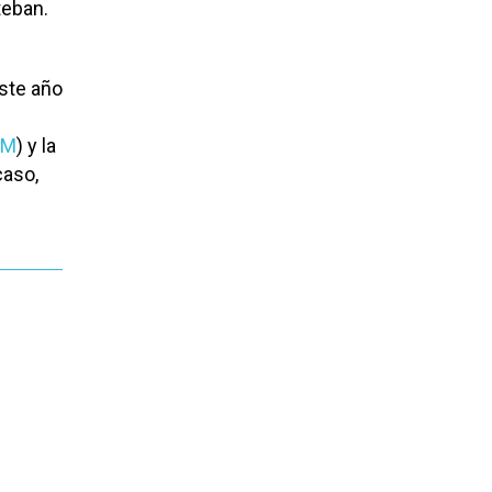
teban.
este año
LM
) y la
caso,