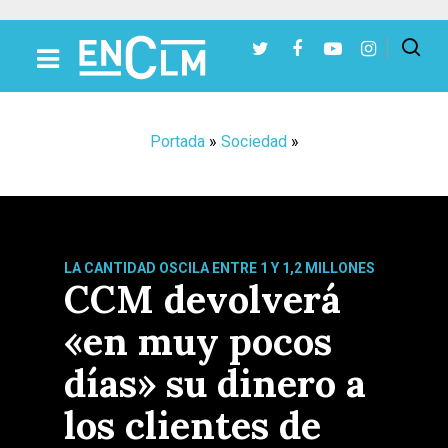
Presiona Intro para buscar o ESC para cerrar
Portada
»
Sociedad
»
LA CANTIDAD OSCILA ENTRE 1 Y 1,2 MILLONES
CCM devolverá
«en muy pocos
días» su dinero a
los clientes de