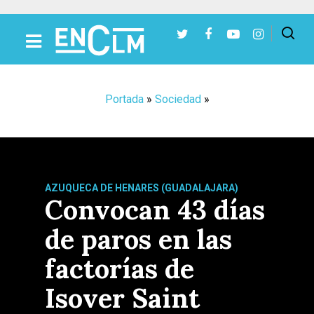
Presiona Intro para buscar o ESC para cerrar
Portada
»
Sociedad
»
AZUQUECA DE HENARES (GUADALAJARA)
Convocan 43 días
de paros en las
factorías de
Isover Saint