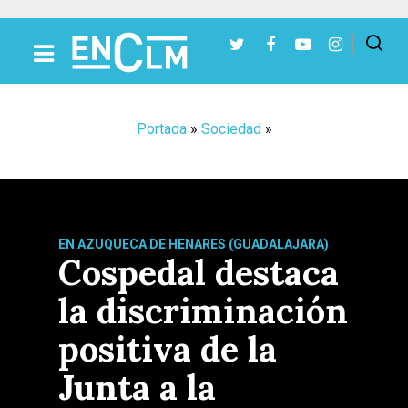
Presiona Intro para buscar o ESC para cerrar
Portada
»
Sociedad
»
EN AZUQUECA DE HENARES (GUADALAJARA)
Cospedal destaca
la discriminación
positiva de la
Junta a la