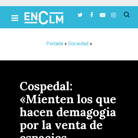
Presiona Intro para buscar o ESC para cerrar
Portada
»
Sociedad
»
Cospedal:
«Mienten los que
hacen demagogia
por la venta de
espacios