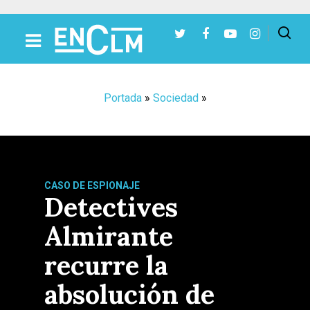
Presiona Intro para buscar o ESC para cerrar
Portada
»
Sociedad
»
CASO DE ESPIONAJE
Detectives
Almirante
recurre la
absolución de