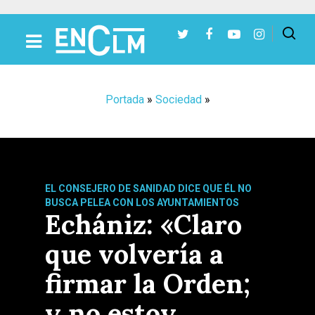
Presiona Intro para buscar o ESC para cerrar
Portada
»
Sociedad
»
EL CONSEJERO DE SANIDAD DICE QUE ÉL NO
BUSCA PELEA CON LOS AYUNTAMIENTOS
Echániz: «Claro
que volvería a
firmar la Orden;
y no estoy