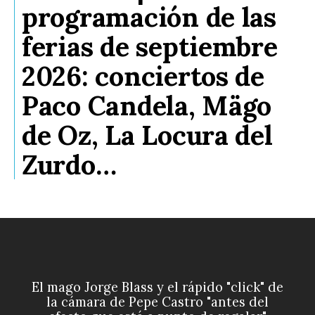
programación de las
ferias de septiembre
2026: conciertos de
Paco Candela, Mägo
de Oz, La Locura del
Zurdo…
El mago Jorge Blass y el rápido "click" de
la cámara de Pepe Castro "antes del