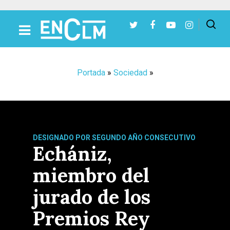
Presiona Intro para buscar o ESC para cerrar
Portada
»
Sociedad
»
DESIGNADO POR SEGUNDO AÑO CONSECUTIVO
Echániz,
miembro del
jurado de los
Premios Rey