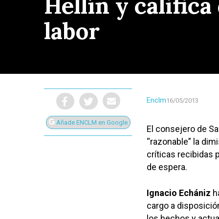
Hellín y calific
labor
Enclm
16/05/2013
Añade ENCLM en Google
El consejero de Sa
“razonable” la dimi
críticas recibidas
de espera.
Presiona Intro para buscar o ESC para cerrar
Ignacio Echániz
ha
cargo a disposició
los hechos y actuar