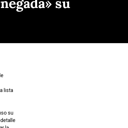
abnegada» su
de
 lista
uso su
detalle
ar la