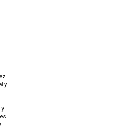
hez
al y
 y
 es
a