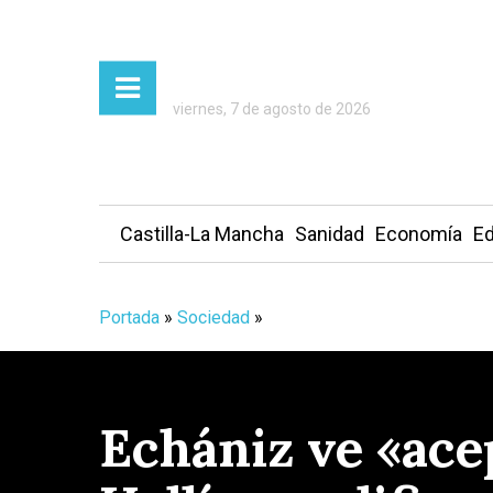
viernes, 7 de agosto de 2026
Castilla-La Mancha
Sanidad
Economía
Ed
Portada
»
Sociedad
»
Echániz ve «ace