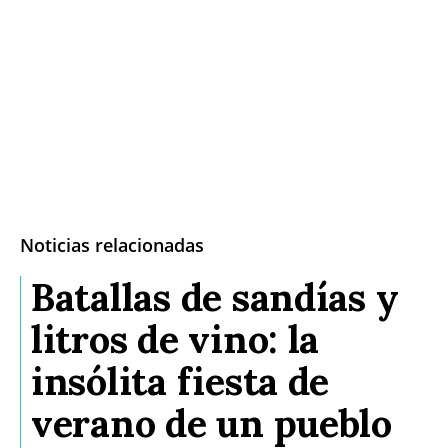
Castilla-La Manch
Toledo
Sanidad
Ciudad Real
Economía
Albacete
Educación
Cuenca
Cultura
Guadalajara
Deportes
Noticias relacionadas
Talavera
Sucesos
Batallas de sandías y
Medio Ambiente
litros de vino: la
Planeta Rural
insólita fiesta de
Especiales
verano de un pueblo
Política