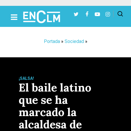
Presiona Intro para buscar o ESC para cerrar
Portada
»
Sociedad
»
¡SALSA!
El baile latino
que se ha
marcado la
alcaldesa de