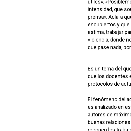
útiles». «Posiblem
intensidad, que s
prensa». Aclara q
encubiertos y que
estima, trabajar p
violencia, donde n
que pase nada, por
Es un tema del que
que los docentes 
protocolos de act
El fenómeno del ac
es analizado en es
autores de máximo 
buenas relaciones 
recogen los traba