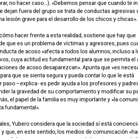
orar, no hacer caso…). «Debemos pensar que cuando te in
 te dejan fuera del grupo se trata de conductas agresivas
 lesión grave para el desarrollo de los chicos y chicas».
ómo hacer frente a esta realidad, sostiene que hay que
a de que es un problema de víctimas y agresores, pues c
ducta de acoso «afecta a todos los alumnos, incluso a l
os, cuya actitud es fundamental para que se permita el
tuaciones de acoso desaparezcan». Apunta que «es neces
 para que se sienta segura y pueda contar lo que le está
r paso –explica- es pedir ayuda a los profesores y padres
nder la gravedad de su comportamiento y modificar su p
s, el papel de la familia es muy importante y «la comun
lta fundamental».
les, Yubero considera que la sociedad sí está concienc
 y que, en este sentido, los medios de comunicación «ha