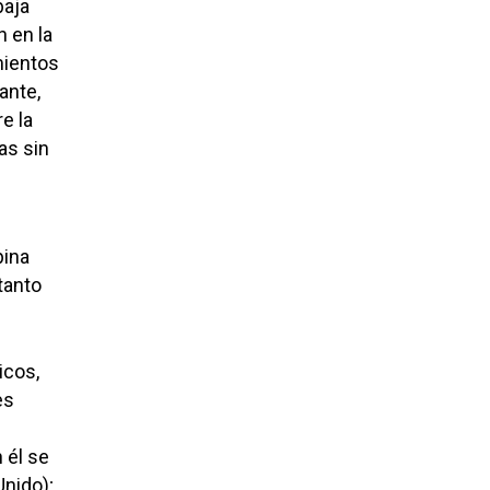
baja
 en la
mientos
ante,
e la
as sin
pina
tanto
icos,
es
 él se
nido);