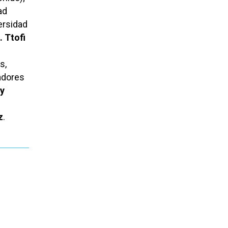
ad
ersidad
. Ttofi
s,
adores
ey
z
.