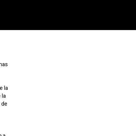
imas
e la
 la
d de
o a