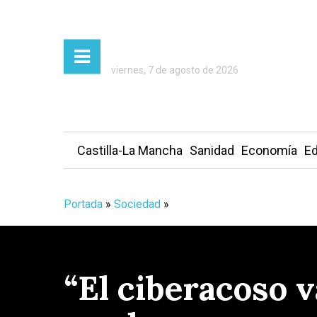
viernes, 7 de agosto de 2026
Castilla-La Mancha
Sanidad
Economía
Ed
Portada
»
Sociedad
»
“El ciberacoso 