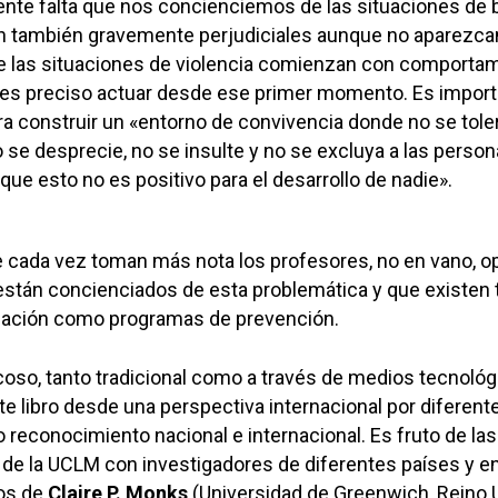
ente falta que nos concienciemos de las situaciones de 
on también gravemente perjudiciales aunque no aparezcan
ue las situaciones de violencia comienzan con comporta
 es preciso actuar desde ese primer momento. Es import
ara construir un «entorno de convivencia donde no se toler
o se desprecie, no se insulte y no se excluya a las person
que esto no es positivo para el desarrollo de nadie».
 cada vez toman más nota los profesores, no en vano, o
están concienciados de esta problemática y que existen 
uación como programas de prevención.
oso, tanto tradicional como a través de medios tecnológ
te libro desde una perspectiva internacional por diferent
reconocimiento nacional e internacional. Es fruto de las
de la UCLM con investigadores de diferentes países y en
jos de
Claire P. Monks
(Universidad de Greenwich, Reino U