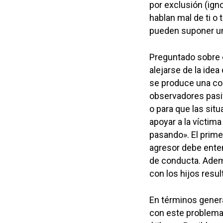
por exclusión (ign
hablan mal de ti o
pueden suponer una
Preguntado sobre c
alejarse de la ide
se produce una con
observadores pasiv
o para que las si
apoyar a la víctima
pasando». El prime
agresor debe ente
de conducta. Ademá
con los hijos resu
En términos genera
con este problema