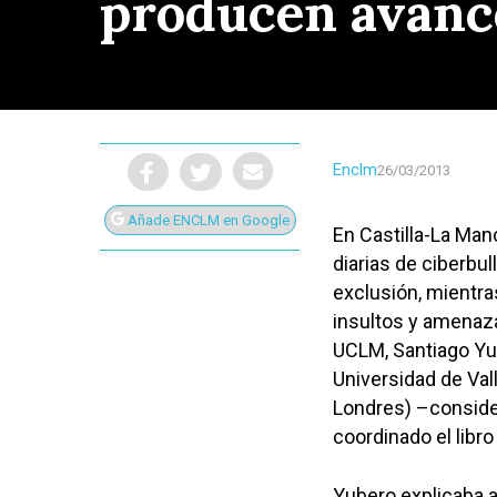
producen avance
Enclm
26/03/2013
Añade ENCLM en Google
En Castilla-La Man
diarias de ciberbu
exclusión, mientra
insultos y amenazas
UCLM, Santiago Yub
Universidad de Val
Londres) –conside
Presiona Intro para buscar o ESC para cerrar
coordinado el libr
Yubero explicaba 