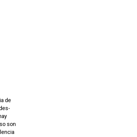
ia de
ades-
hay
oso son
olencia