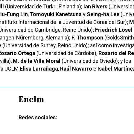
li
(Universidad de Turku, Finlandia);
Ian Rivers
(Universid
iu-Fung Lin
,
Tomoyuki Kanetsuna
y
Seing-ha Lee
(Univ
stituto Internacional de la Juventud de Corea del Sur);
M
Universidad de Cambridge, Reino Unido);
Friedrich Lösel
rlangen-Núremberg, Alemania);
F. Thompson
(GoldsSmith
e
(Universidad de Surrey, Reino Unido); así como investig
Rosario Ortega
(Universidad de Córdoba),
Rosario del R
illa),
M. de la Villa Moral
(Universidad de Oviedo); y los
 la UCLM
Elisa Larrañaga
,
Raúl Navarro
e
Isabel Martíne
Enclm
Redes sociales: