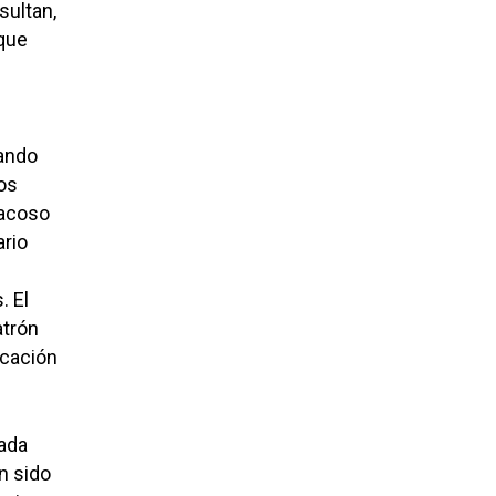
sultan,
 que
uando
os
 acoso
ario
. El
atrón
icación
iada
n sido