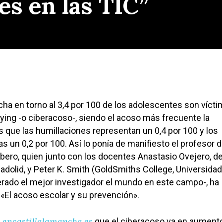
s en las TIC”
cha en torno al 3,4 por 100 de los adolescentes son víct
llying -o ciberacoso-, siendo el acoso más frecuente la
s que las humillaciones representan un 0,4 por 100 y los
 un 0,2 por 100. Así lo ponía de manifiesto el profesor d
ero, quien junto con los docentes Anastasio Ovejero, de
ladolid, y Peter K. Smith (GoldSmiths College, Universida
rado el mejor investigador el mundo en este campo-, ha
o «El acoso escolar y su prevención».
encastillalamancha.es
a
que el ciberacoso va en aument